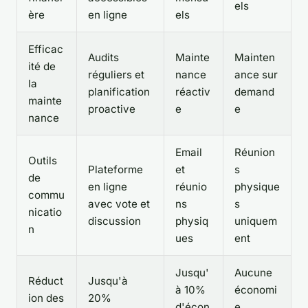
els
ère
en ligne
els
Efficac
Audits
Mainte
Mainten
ité de
réguliers et
nance
ance sur
la
planification
réactiv
demand
mainte
proactive
e
e
nance
Email
Réunion
Outils
Plateforme
et
s
de
en ligne
réunio
physique
commu
avec vote et
ns
s
nicatio
discussion
physiq
uniquem
n
ues
ent
Jusqu'
Aucune
Réduct
Jusqu'à
à 10%
économi
ion des
20%
d'écon
e