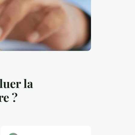
uer la
re ?