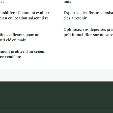
ier
unis
mobilier : Comment évaluer
Expertise des fissures mais
 bien en location saisonnière
clés à retenir
Optimisez vos dépenses grâ
tions efficaces pour un
prêt immobilier sur mesur
atif clé en main
mment profiter d'un séjour
ace vendôme